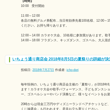
【時間】
10:00 受付開始
11:00～12:00
各店の無料グルメ券配布…当日有効券先着100名様、12:00～1
ください。お持ち帰りあります。
12:00～14:00 カラオケ大会、10名様に参加賞があります。歌
14:00～18:00 フラダンス、キッズダンス、ゴスペル、大人混
いちょう通り商店会 2018年8月5日の夏祭りの詳細が
投稿日:
2018年7月27日
作成者:
icho-dori
毎年恒例の、いちょう通り商店会主催の「夏祭り」が2018年
ます！カラオケ大会や歌手パフォーマンス、子どもダンスシ
ー、ゴスペルショーやバンド演奏など、様々なイベントをお
20時からは現金三万円やディズニーランドペアチケットなど
くじ抽選会」も行われます。是非お立ち寄りください。